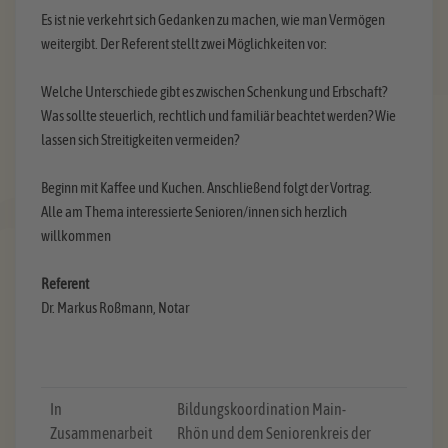
Es ist nie verkehrt sich Gedanken zu machen, wie man Vermögen
weitergibt. Der Referent stellt zwei Möglichkeiten vor:
Welche Unterschiede gibt es zwischen Schenkung und Erbschaft?
Was sollte steuerlich, rechtlich und familiär beachtet werden? Wie
lassen sich Streitigkeiten vermeiden?
Beginn mit Kaffee und Kuchen. Anschließend folgt der Vortrag.
Alle am Thema interessierte Senioren/innen sich herzlich
willkommen
Referent
Dr. Markus Roßmann, Notar
In
Bildungskoordination Main-
Zusammenarbeit
Rhön und dem Seniorenkreis der