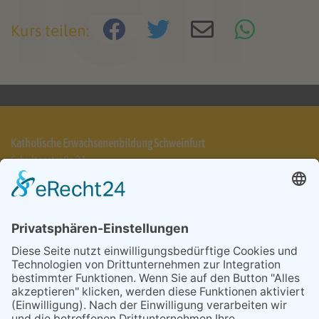
powered by
Usercentrics Consent
Kurs teilen:
Management Platform
&
eRecht24
Katholische Erwachsenenbildung Schweinfurt
Schultesstraße 21
97421 Schweinfurt
Telefon 09721 7025-31
info@keb-schweinfurt.de
Impressum
Datenschutzerklärung
AGB