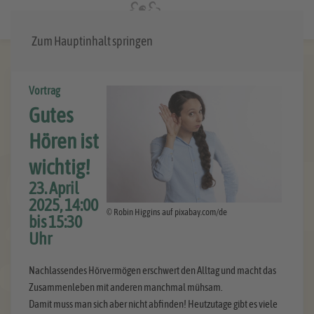
Menü
Zum Hauptinhalt springen
Vortrag
Gutes
Hören ist
wichtig!
23. April
2025, 14:00
© Robin Higgins auf pixabay.com/de
bis 15:30
Uhr
Nachlassendes Hörvermögen erschwert den Alltag und macht das
Zusammenleben mit anderen manchmal mühsam.
Damit muss man sich aber nicht abfinden! Heutzutage gibt es viele