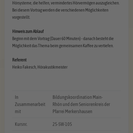
Hörsysteme, die helfen, vermindertes Hörvermögen auszugleichen.
Bei diesem Vortrag werden die verschiedenen Möglichkeiten
vorgestellt.
Hinweis zum Ablauf
Beginn mit dem Vortrag (Dauer 60 Minuten) - danach besteht die
Möglichkeit das Thema beim gemeinsamen Kaffee zu vertiefen.
Referent
Heiko Fakesch, Hörakustikmeister
In
Bildungskoordination Main-
Zusammenarbeit
Rhön und dem Seniorenkreis der
mit
Pfarrei Merkershausen
Kursnr.
25-SW-105