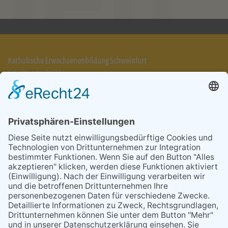
Katholische Erwachsenenbildung Schweinfurt
Schultesstraße 21
97421 Schweinfurt
Telefon 09721 7025-31
info@keb-schweinfurt.de
Impressum
Datenschutzerklärung
AGB
Cookie-Einstellungen