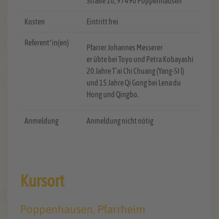
Straße 10, 97490 Poppenhausen
Kosten
Eintritt frei
Referent*in(en)
Pfarrer Johannes Messerer
er übte bei Toyo und Petra Kobayashi
20 Jahre T’ai Chi Chuang (Yang-SI l)
und 15 Jahre Qi Gong bei Lena du
Hong und Qingbo.
Anmeldung
Anmeldung nicht nötig
Kursort
Poppenhausen, Pfarrheim