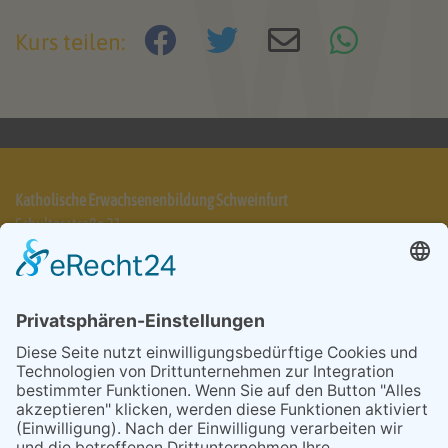
powered by
Usercentrics Consent
Kurs teilen:
Management Platform
&
eRecht24
Katholische Erwachsenenbildung Schweinfurt
Schultesstraße 21
97421 Schweinfurt
Telefon 09721 7025-31
info@keb-schweinfurt.de
Impressum
Datenschutzerklärung
AGB