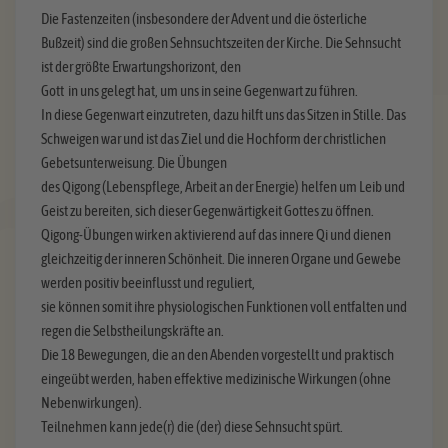
Die Fastenzeiten (insbesondere der Advent und die österliche
Bußzeit) sind die großen Sehnsuchtszeiten der Kirche. Die Sehnsucht
ist der größte Erwartungshorizont, den
Gott in uns gelegt hat, um uns in seine Gegenwart zu führen.
In diese Gegenwart einzutreten, dazu hilft uns das Sitzen in Stille. Das
Schweigen war und ist das Ziel und die Hochform der christlichen
Gebetsunterweisung. Die Übungen
des Qigong (Lebenspflege, Arbeit an der Energie) helfen um Leib und
Geist zu bereiten, sich dieser Gegenwärtigkeit Gottes zu öffnen.
Qigong-Übungen wirken aktivierend auf das innere Qi und dienen
gleichzeitig der inneren Schönheit. Die inneren Organe und Gewebe
werden positiv beeinflusst und reguliert,
sie können somit ihre physiologischen Funktionen voll entfalten und
regen die Selbstheilungskräfte an.
Die 18 Bewegungen, die an den Abenden vorgestellt und praktisch
eingeübt werden, haben effektive medizinische Wirkungen (ohne
Nebenwirkungen).
Teilnehmen kann jede(r) die (der) diese Sehnsucht spürt.