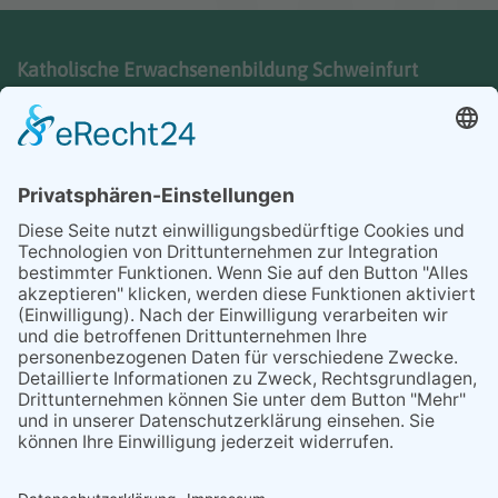
Katholische Erwachsenenbildung Schweinfurt
Schultesstraße 21
97421 Schweinfurt
Telefon 09721 7025-31
info@keb-schweinfurt.de
Impressum
Datenschutzerklärung
AGB
Cookie-Einstellungen