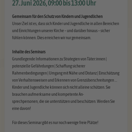
27. Juni 2026, 09:00 bis 13:00 Uhr
Gemeinsam für den Schutz von Kindern und Jugendlichen
Unser Ziel ist es, dass sich Kinder und Jugendliche in allen Bereichen
und Einrichtungen unserer Kirche – und darüber hinaus – sicher
fühlen können. Dies erreichen wir nur gemeinsam.
Inhalte des Seminars
Grundlegende Informationen zu Strategien von Täter:innen |
potenzielle Gefährdungen | Schaffung sicherer
Rahmenbedingungen | Umgang mit Nähe und Distanz | Einschätzung
von Verhaltensweisen und Erkennen von Grenzüberschreitungen ...
Kinder und Jugendliche können sich nicht alleine schützen. Sie
brauchen aufmerksame und kompetente An-
sprechpersonen, die sie unterstützen und beschützen. Werden Sie
eine davon!
Für dieses Seminar gibt es nur noch wenige freie Plätze!