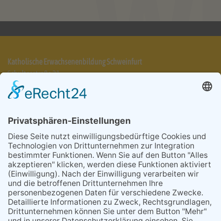
Katholische Erwachsenenbildung Schweinfurt
Schultesstraße 21
97421 Schweinfurt
Telefon 09721 7025-31
info@keb-schweinfurt.de
Impressum
Datenschutzerklärung
AGB
Cookie-Einstellungen