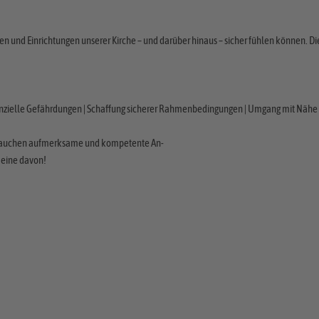
chen und Einrichtungen unserer Kirche – und darüber hinaus – sicher fühlen können. Di
tenzielle Gefährdungen | Schaffung sicherer Rahmenbedingungen | Umgang mit Nähe 
e brauchen aufmerksame und kompetente An-
 eine davon!