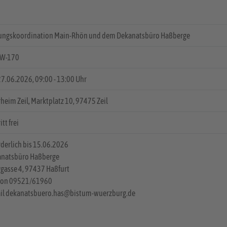
ungskoordination Main-Rhön und dem Dekanatsbüro Haßberge
SW-170
 27.06.2026, 09:00 - 13:00 Uhr
rheim Zeil, Marktplatz 10, 97475 Zeil
itt frei
rderlich bis 15.06.2026
natsbüro Haßberge
rgasse 4, 97437 Haßfurt
fon 09521/61960
il dekanatsbuero.has@bistum-wuerzburg.de