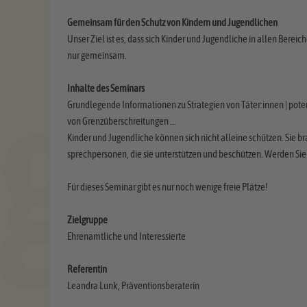
Gemeinsam für den Schutz von Kindern und Jugendlichen
Unser Ziel ist es, dass sich Kinder und Jugendliche in allen Berei
nur gemeinsam.
Inhalte des Seminars
Grundlegende Informationen zu Strategien von Täter:innen | po
von Grenzüberschreitungen ...
Kinder und Jugendliche können sich nicht alleine schützen. Si
sprechpersonen, die sie unterstützen und beschützen. Werden Sie
Für dieses Seminar gibt es nur noch wenige freie Plätze!
Zielgruppe
Ehrenamtliche und Interessierte
Referentin
Leandra Lunk, Präventionsberaterin