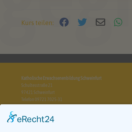
Kurs teilen:
Katholische Erwachsenenbildung Schweinfurt
Schultesstraße 21
97421 Schweinfurt
Telefon 09721 7025-31
info@keb-schweinfurt.de