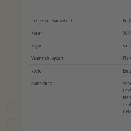
In Zusammenarbeit mit
Bild
Kursnr.
26-
Beginn
Sa.
,
Veranstaltungsort
Pfar
Kosten
Eintr
Anmeldung
erfo
Deka
Pfar
Tele
E-Ma