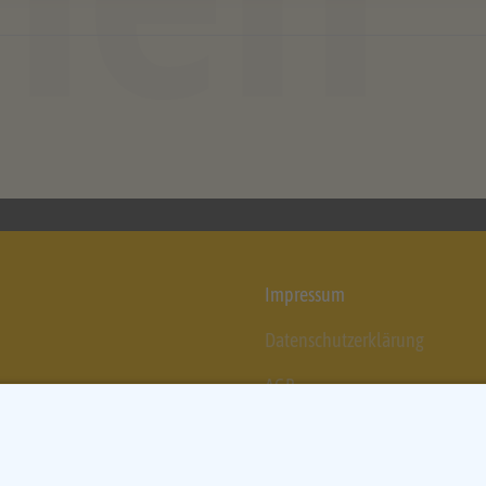
powered by
Usercentrics 
Platform
&
eRe
Impressum
Datenschutzerklärung
AGB
Cookie-Einstellungen