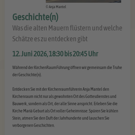
© Anja Mantel
Geschichte(n)
Was die alten Mauern flüstern und welche
Schätze es zu entdecken gibt
12. Juni 2026, 18:30 bis 20:45 Uhr
Während der KirchenRaumFührung öffnen wir gemeinsam die Truhe
der Geschichte(n).
Entdecken Sie mit der Kirchenraumführerin Anja Mantel den
Kirchenraum nicht nur als gewohnten Ort des Gottesdienstes und
Bauwerk, sondern als Ort, der alle Sinne anspricht. Erleben Sie die
Kirche Mariä Geburt als Ort voller Geheimnisse: Spüren Sie kühlen
Stein, atmen Sie den Duft der Jahrhunderte und lauschen Sie
verborgenen Geschichten.