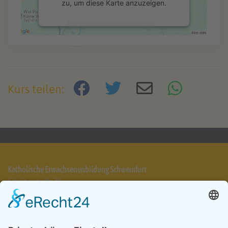
zu, um diese Karte anzuzeigen.
Mehr Informationen
Akzeptieren
powered by
Usercentrics Consent
Kurs teilen:
Management Platform
&
eRecht24
Katholische Erwachsenenbildung Schweinfurt
Schultesstraße 21
97421 Schweinfurt
Telefon 09721 7025-31
info@keb-schweinfurt.de