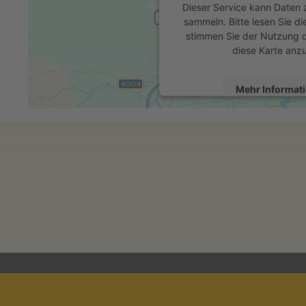
Dieser Service kann Daten z
sammeln. Bitte lesen Sie di
stimmen Sie der Nutzung d
diese Karte anz
Mehr Informat
Akzeptiere
powered by
Usercentrics 
Platform
&
eRe