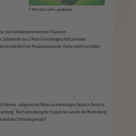
© Mila Okta Safitri, pixabay.de
Hause: das Familienunternehmen Thomann.
 der Jahrzehnte das 1-Mann-Familiengeschäft zu einem
druckende Welt der Musikinstrumente. Ferner wird Frau Röder-
der US-Armee - aufgrund der Nähe zur ehemaligen Deutsch-Deutsch-
ienberg“. Nach dem Abzug der Trappis-ten. wurde der Marienberg
 wird der Ort heute genutzt?