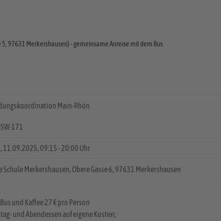
se 5, 97631 Merkershausen) - gemeinsame Anreise mit dem Bus
ldungskoordination Main-Rhön
-SW-171
.
, 11.09.2025, 09:15 - 20:00 Uhr
e Schule Merkershausen, Obere Gasse 6, 97631 Merkershausen
 Bus und Kaffee 27 € pro Person
tag- und Abendessen auf eigene Kosten;