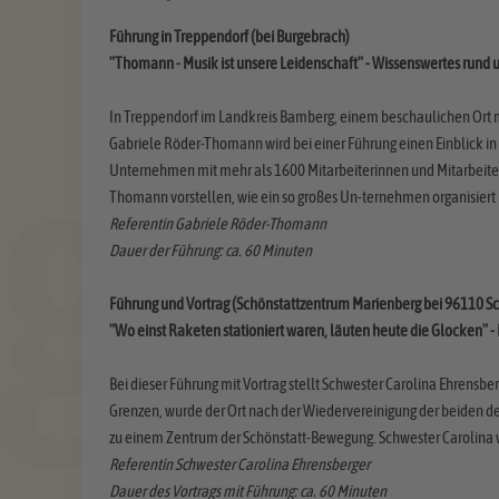
Führung in Treppendorf (bei Burgebrach)
"Thomann - Musik ist unsere Leidenschaft" - Wissenswertes rund
In Treppendorf im Landkreis Bamberg, einem beschaulichen Ort 
Gabriele Röder-Thomann wird bei einer Führung einen Einblick in
Unternehmen mit mehr als 1600 Mitarbeiterinnen und Mitarbeiter
Thomann vorstellen, wie ein so großes Un-ternehmen organisiert i
Referentin Gabriele Röder-Thomann
Dauer der Führung: ca. 60 Minuten
Führung und Vortrag (Schönstattzentrum Marienberg bei 96110 Sc
"Wo einst Raketen stationiert waren, läuten heute die Glocken" -
Bei dieser Führung mit Vortrag stellt Schwester Carolina Ehrens
Grenzen, wurde der Ort nach der Wiedervereinigung der beiden 
zu einem Zentrum der Schönstatt-Bewegung. Schwester Carolina wi
Referentin Schwester Carolina Ehrensberger
Dauer des Vortrags mit Führung: ca. 60 Minuten