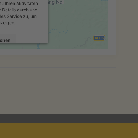
u Ihren Aktivitäten
e Details durch und
es Service zu, um
uzeigen.
ionen
n
Consent Management
cht24