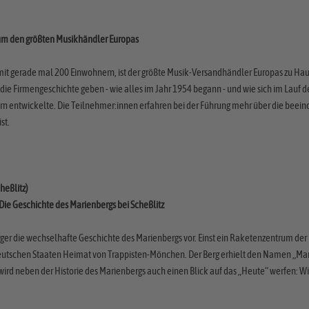
 um den größten Musikhändler Europas
mit gerade mal 200 Einwohnern, ist der größte Musik-Versandhändler Europas zu 
 die Firmengeschichte geben - wie alles im Jahr 1954 begann - und wie sich im Lauf
n entwickelte. Die Teilnehmer:innen erfahren bei der Führung mehr über die beein
st.
heßlitz)
 Die Geschichte des Marienbergs bei Scheßlitz
berger die wechselhafte Geschichte des Marienbergs vor. Einst ein Raketenzentrum 
deutschen Staaten Heimat von Trappisten-Mönchen. Der Berg erhielt den Namen „Mar
rd neben der Historie des Marienbergs auch einen Blick auf das „Heute“ werfen: Wie