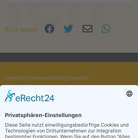
Akzeptieren
powered by
Usercentrics Consent
Kurs teilen:
Management Platform
&
eRecht24
Katholische Erwachsenenbildung Schweinfurt
Schultesstraße 21
97421 Schweinfurt
Telefon 09721 7025-31
info@keb-schweinfurt.de
Impressum
Datenschutzerklärung
AGB