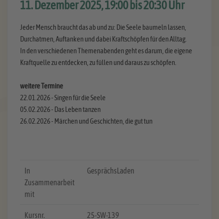
11. Dezember 2025, 19:00 bis 20:30 Uhr
Jeder Mensch braucht das ab und zu: Die Seele baumeln lassen,
Durchatmen, Auftanken und dabei Kraftschöpfen für den Alltag.
In den verschiedenen Themenabenden geht es darum, die eigene
Kraftquelle zu entdecken, zu füllen und daraus zu schöpfen.
weitere Termine
22.01.2026 - Singen für die Seele
05.02.2026 - Das Leben tanzen
26.02.2026 - Märchen und Geschichten, die gut tun
In
GesprächsLaden
Zusammenarbeit
mit
Kursnr.
25-SW-139